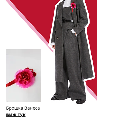
Б
рошка Ванеса
виж тук