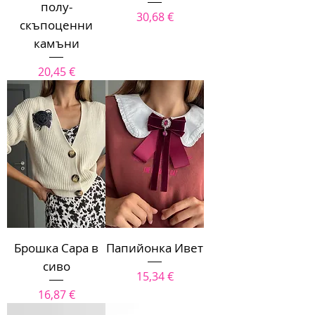
полу-
Цена
30,68 €
скъпоценни
камъни
Цена
20,45 €
Брошка Сара в
Папийонка Ивет
сиво
Цена
15,34 €
Цена
16,87 €