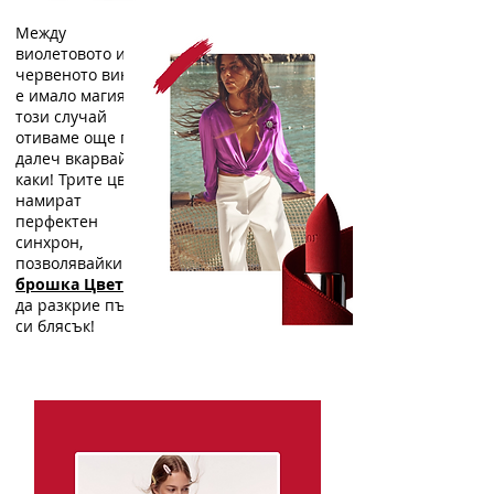
Между
виолетовото и
червеното винаги
е имало магия, в
този случай
отиваме още по-
далеч вкарвайки
каки! Трите цвята
намират
перфектен
синхрон,
позволявайки на
брошка Цветина
да разкрие пълния
си блясък!