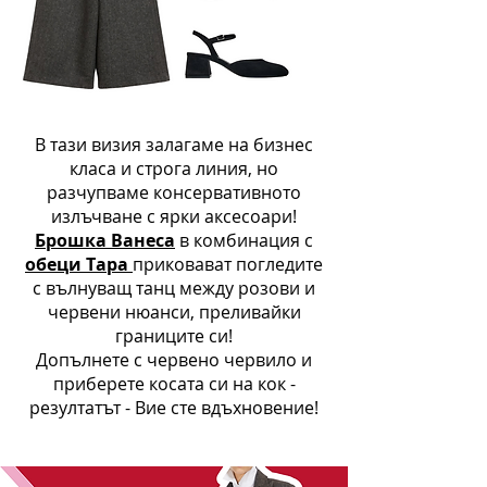
В тази визия залагаме на бизнес
класа и строга линия, но
разчупваме консервативното
излъчване с ярки аксесоари!
Брошка Ванеса
в комбинация с
обеци Тара
приковават погледите
с вълнуващ танц между розови и
червени нюанси, преливайки
границите си!
Допълнете с червено червило и
приберете косата си на кок -
резултатът - Вие сте вдъхновение!