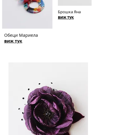
Б
рошка Яна
виж тук
Обеци Мариела
виж тук