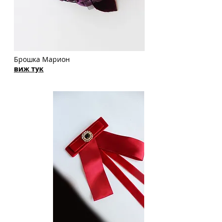
Б
рошка Марион
виж тук