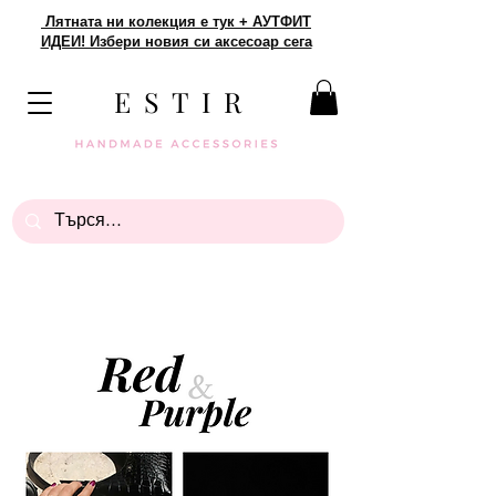
Лятната ни колекция е тук + АУТФИТ
ИДЕИ! Избери новия си аксесоар сега
E S T I R