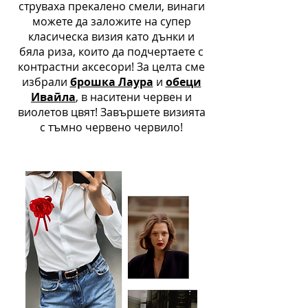
струваха прекалено смели, винаги
можете да заложите на супер
класическа визия като дънки и
бяла риза, които да подчертаете с
контрастни аксесори! За целта сме
избрали
брошка Лаура
и
обеци
Ивайла
, в наситени червен и
виолетов цвят! Завършете визията
с тъмно червено червило!