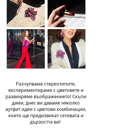
Разчупваме стереотипите,
експериментираме с цветовете и
развихряме въображението! Скъпи
дами, днес ви даваме няколко
аутфит идеи с цветови комбинации,
които ще предизвикат сетивата и
дързостта ви!