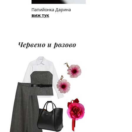
Папийонка Дарина
виж тук
Червено и розово