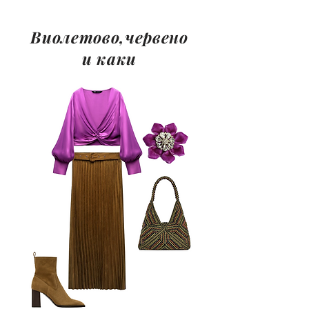
Виолетово,червено
и каки