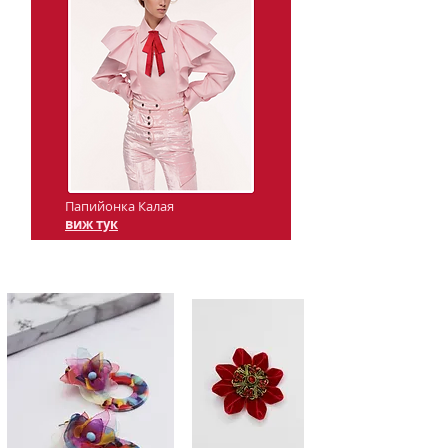
Папийонка Калая
виж тук