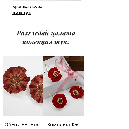
Б
рошка Лаура
виж тук
Разгледай цялата
колекция тук:
Обеци Ренета с
Комплект Кая