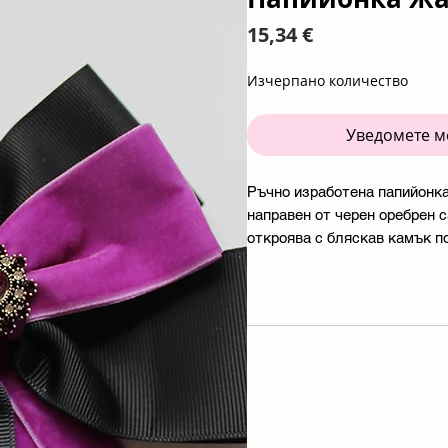
Цена
15,34 €
Изчерпано количество
Уведомете ме
Ръчно изработена папийонка
направен от черен оребрен 
откроява с бляскав камък п