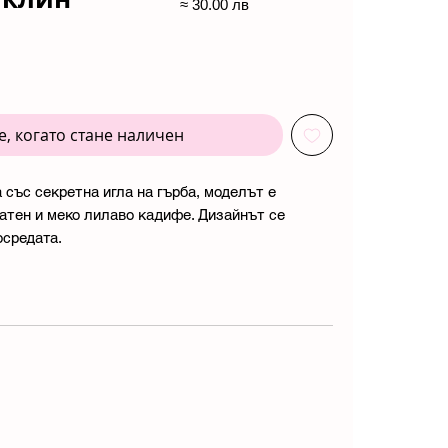
≈ 30.00 лв
, когато стане наличен
 със секретна игла на гърба, моделът е
сатен и меко лилаво кадифе. Дизайнът се
осредата.