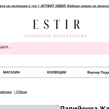
ата ни колекция е тук + АУТФИТ ИДЕИ! Избери новия си аксесо
МАГАЗИН
КОЛЕКЦИИ
Ваучер Под
пийонки
/ Обеци
Папийонка Ж