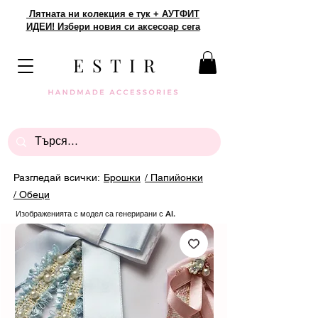
Лятната ни колекция е тук + АУТФИТ
ИДЕИ! Избери новия си аксесоар сега
E S T I R
Разгледай всички:
Брошки
/ Папийонки
/ Обеци
Изображенията с модел са генерирани с AI.