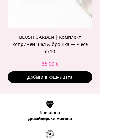
BLUSH GARDEN | Комплект
POIS ROSE | Комп
копринен шал & брошка — Piece
6/10
Цена
35,00 €
Добави в кошницата
Уникални
дизайнерски модели