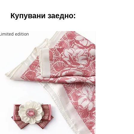
Купувани заедно:
Limited edition
Limited edition