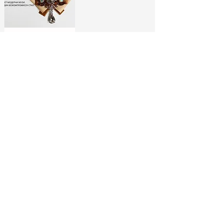
ЛИМИТИРАНИ
БРОШКИ:
МОДНИ ИКОНИ
РАЗГЛЕДАЙ ТУК
No Spam, Just Fashion
Абонирай се за бюлетина ни
и вземи
-10% отстъпка*
за
първата си поръчка!
МОДНИ СЪВЕТИ И
СПЕЦИАЛНИ
ЕКСКЛУЗИВНИ
АУТФИТ ИДЕИ
ОФЕРТИ
МОДЕЛИ