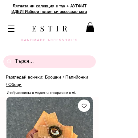
Лятната ни колекция е тук + АУТФИТ
ИДЕИ! Избери новия си аксесоар сега
E S T I R
Разгледай всички:
Брошки
/ Папийонки
/ Обеци
Изображенията с модел са генерирани с AI.