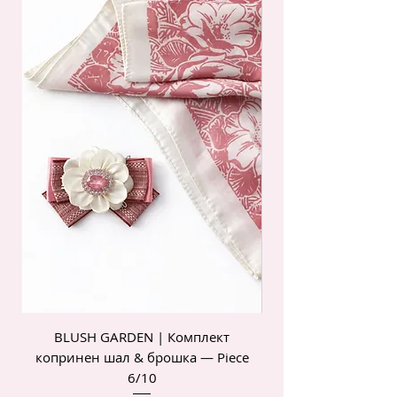
BLUSH GARDEN | Комплект
POIS ROSE | Комп
копринен шал & брошка — Piece
6/10