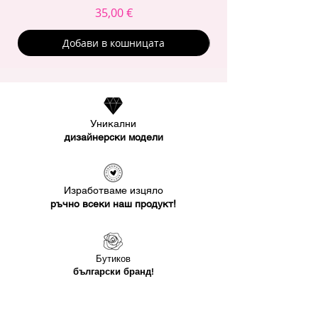
Цена
35,00 €
Добави в кошницата
Уникални
дизайнерски модели
Изработваме изцяло
ръчно всеки наш продукт!
Бутиков
български бранд!