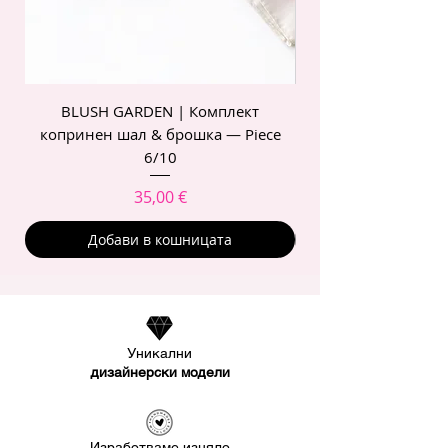
BLUSH GARDEN | Комплект
POIS ROSE | Комп
копринен шал & брошка — Piece
6/10
Цена
35,00 €
Добави в кошницата
Уникални
дизайнерски модели
Изработваме изцяло