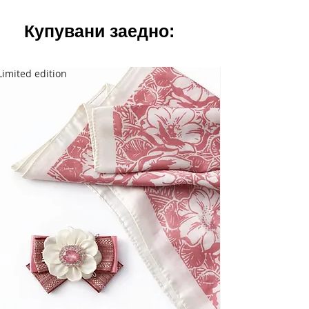
Купувани заедно:
Limited edition
Limited edition