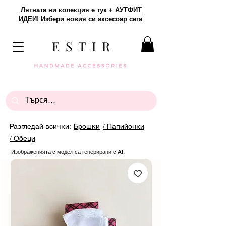
Лятната ни колекция е тук + АУТФИТ
ИДЕИ! Избери новия си аксесоар сега
E S T I R
Разгледай всички:
Брошки
/ Папийонки
/ Обеци
Изображенията с модел са генерирани с AI.