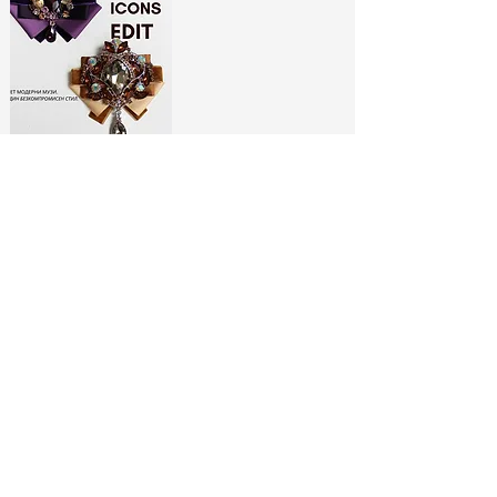
ЛИМИТИРАНИ
БРОШКИ:
МОДНИ ИКОНИ
РАЗГЛЕДАЙ ТУК
No Spam, Just Fashion
Абонирай се за бюлетина ни
и вземи
-10% отстъпка*
за
първата си поръчка!