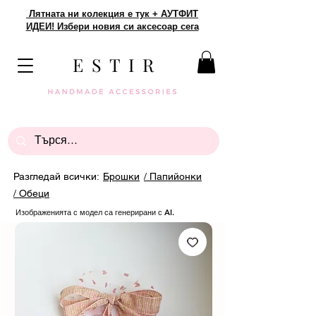
Лятната ни колекция е тук + АУТФИТ
ИДЕИ! Избери новия си аксесоар сега
E S T I R
Разгледай всички:
Брошки
/ Папийонки
/ Обеци
Изображенията с модел са генерирани с AI.