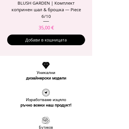
BLUSH GARDEN | Комплект
POIS ROSE | Комп
копринен шал & брошка — Piece
6/10
Цена
35,00 €
Добави в кошницата
Уникални
дизайнерски модели
Изработваме изцяло
ръчно всеки наш продукт!
Бутиков