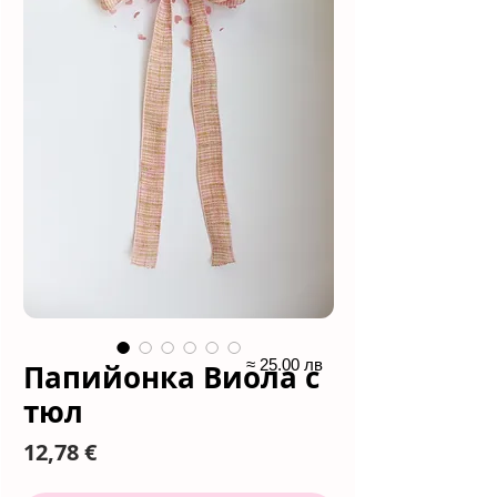
≈ 25.00 лв
Папийонка Виола с
тюл
Цена
12,78 €